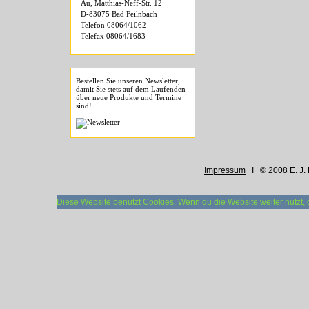
Au, Matthias-Neff-Str. 12
D-83075 Bad Feilnbach
Telefon 08064/1062
Telefax 08064/1683
Bestellen Sie unseren Newsletter,
damit Sie stets auf dem Laufenden
über neue Produkte und Termine
sind!
Impressum
I © 2008 E. J. 
Diese Website benutzt Cookies. Wenn du die Website weiter nutzt,