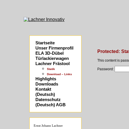
Startseite
Unser Firmenprofil
Protected: Sta
ELA 3D-Dübel
Türlackierwagen
This content is pass
Lachner Frästool
Password:
Statik
Download – Links
Highlights
Downloads
Kontakt
(Deutsch)
Datenschutz
(Deutsch) AGB
Ernst Johann Lachner