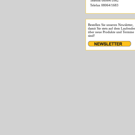
Telefon 08064/1062
Telefax 08064/1683
Bestellen Sie unseren Newsletter,
damit Sie stets auf dem Laufende
über neue Produkte und Termine
sind!